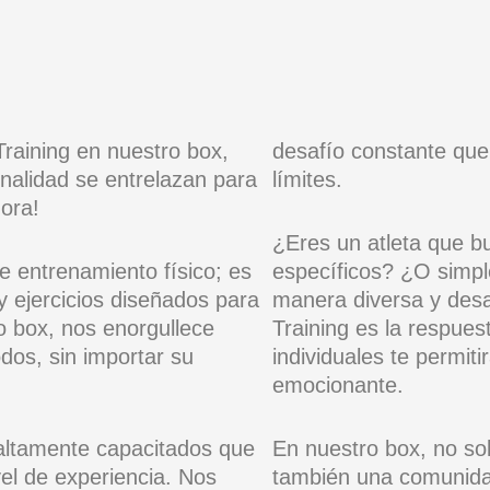
raining en nuestro box,
desafío constante que
onalidad se entrelazan para
límites.
ora!
¿Eres un atleta que b
 entrenamiento físico; es
específicos? ¿O simpl
y ejercicios diseñados para
manera diversa y desa
ro box, nos enorgullece
Training es la respue
dos, sin importar su
individuales te permit
emocionante.
altamente capacitados que
En nuestro box, no sol
vel de experiencia. Nos
también una comunida